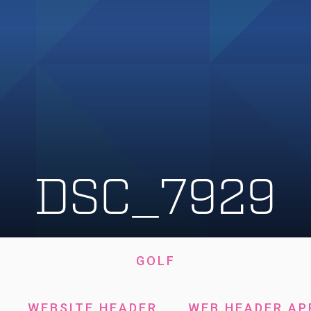
DSC_7929
GOLF
WEBSITE HEADER
WEB HEADER AP